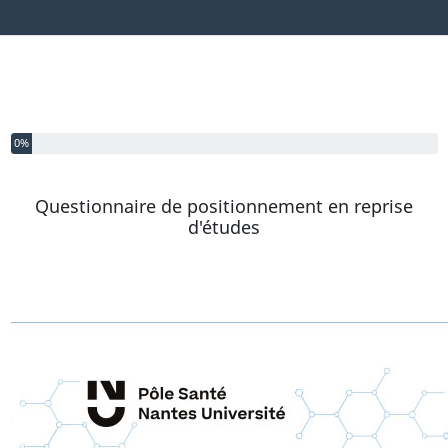
Vous avez complété 0% de ce questionnaire.
0%
Questionnaire de positionnement en reprise
d'études